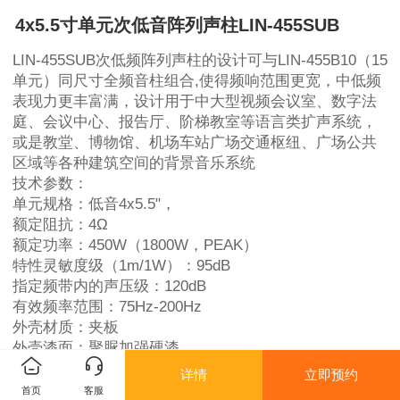
4x5.5寸单元次低音阵列声柱LIN-455SUB
LIN-455SUB次低频阵列声柱的设计可与LIN-455B10（15
单元）同尺寸全频音柱组合,使得频响范围更宽，中低频
表现力更丰富满，设计用于中大型视频会议室、数字法
庭、会议中心、报告厅、阶梯教室等语言类扩声系统，
或是教堂、博物馆、机场车站广场交通枢纽、广场公共
区域等各种建筑空间的背景音乐系统
技术参数：
单元规格：低音4x5.5"，
额定阻抗：4Ω
额定功率：450W（1800W，PEAK）
特性灵敏度级（1m/1W）：95dB
指定频带内的声压级：120dB
有效频率范围：75Hz-200Hz
外壳材质：夹板
外壳漆面：聚脲加强硬漆
网罩材质：金属网
详情
立即预约
扩散角度：水平90°，垂直45°
首页
客服