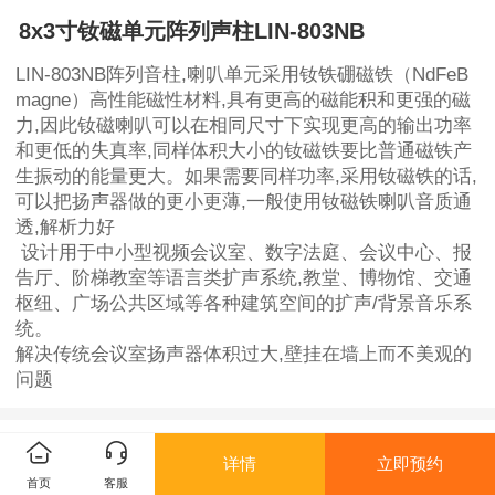
8x3寸钕磁单元阵列声柱LIN-803NB
LIN-803NB阵列音柱,喇叭单元采用钕铁硼磁铁（NdFeB
magne）高性能磁性材料,具有更高的磁能积和更强的磁
力,因此钕磁喇叭可以在相同尺寸下实现更高的输出功率
和更低的失真率,同样体积大小的钕磁铁要比普通磁铁产
生振动的能量更大。如果需要同样功率,采用钕磁铁的话,
可以把扬声器做的更小更薄,一般使用钕磁铁喇叭音质通
透,解析力好
设计用于中小型视频会议室、数字法庭、会议中心、报
告厅、阶梯教室等语言类扩声系统,教堂、博物馆、交通
枢纽、广场公共区域等各种建筑空间的扩声/背景音乐系
统。
解决传统会议室扬声器体积过大,壁挂在墙上而不美观的
问题
产品详情
产品参数
详情
立即预约
首页
客服