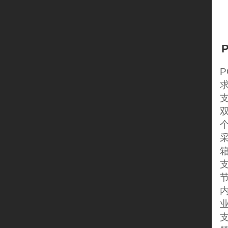
支
双
采