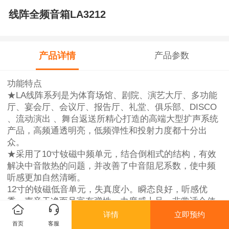
线阵全频音箱LA3212
产品详情
产品参数
功能特点
★LA线阵系列是为体育场馆、剧院、演艺大厅、多功能
厅、宴会厅、会议厅、报告厅、礼堂、俱乐部、DISCO
、流动演出 、舞台返送所精心打造的高端大型扩声系统
产品，高频通透明亮，低频弹性和投射力度都十分出
众。
★采用了10寸钕磁中频单元，结合倒相式的结构，有效
解决中音散热的问题，并改善了中音阻尼系数，使中频
听感更加自然清晰。
12寸的钕磁低音单元，失真度小。瞬态良好，听感优
秀，声音干净而且富有弹性，力度感十足，非常适合使
用于线性阵列音箱重放低频段频率的应用
详情
立即预约
★精心优化的低音调谐系统，有着更高的倒相效率，优
首页
客服